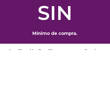
SIN
Mínimo de compra.
Certificación Top Tier para motor limpio y
con mayor vida útil
El mejor precio