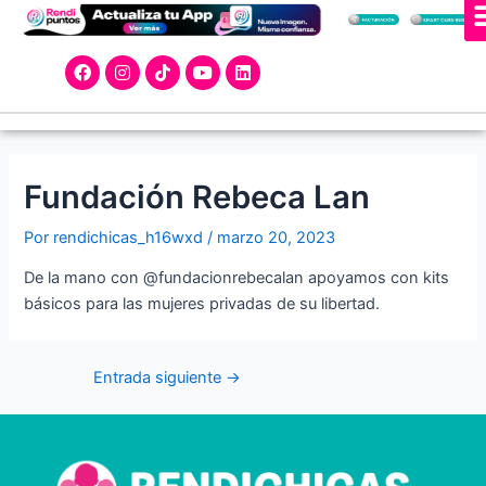
Ir
Navegación
al
de
F
I
T
Y
L
contenido
entradas
a
n
i
o
i
c
s
k
u
n
e
t
t
t
k
b
a
o
u
e
o
g
k
b
d
o
r
e
i
k
a
n
Fundación Rebeca Lan
m
Por
rendichicas_h16wxd
/
marzo 20, 2023
De la mano con @fundacionrebecalan apoyamos con kits
básicos para las mujeres privadas de su libertad.
Entrada siguiente
→