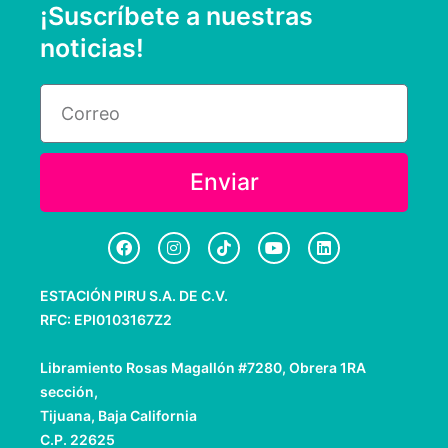
¡Suscríbete a nuestras
noticias!
Email
Enviar
F
I
T
Y
L
a
n
i
o
i
c
s
k
u
n
e
t
t
t
k
ESTACIÓN PIRU S.A. DE C.V.
b
a
o
u
e
o
g
k
b
d
RFC: EPI0103167Z2
o
r
e
i
k
a
n
m
Libramiento Rosas Magallón #7280, Obrera 1RA
sección,
Tijuana, Baja California
C.P. 22625