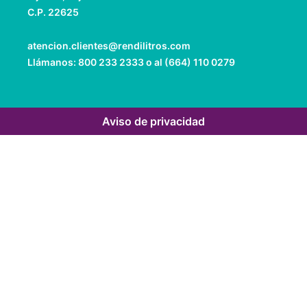
C.P. 22625
atencion.clientes@rendilitros.com
Llámanos: 800 233 2333 o al (664) 110 0279
Aviso de privacidad