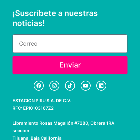
¡Suscríbete a nuestras
noticias!
Email
Enviar
F
I
T
Y
L
a
n
i
o
i
c
s
k
u
n
e
t
t
t
k
ESTACIÓN PIRU S.A. DE C.V.
b
a
o
u
e
o
g
k
b
d
RFC: EPI0103167Z2
o
r
e
i
k
a
n
m
Libramiento Rosas Magallón #7280, Obrera 1RA
sección,
Tijuana, Baja California