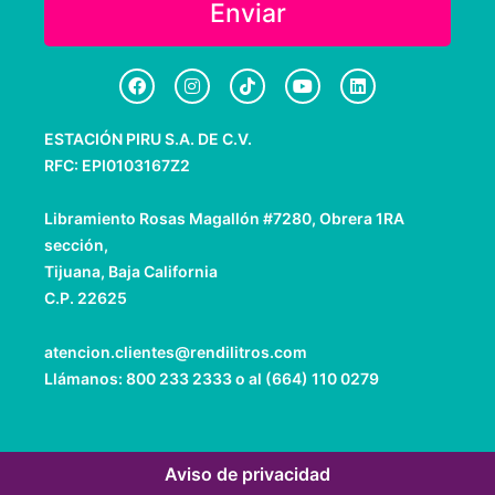
Enviar
F
I
T
Y
L
a
n
i
o
i
c
s
k
u
n
e
t
t
t
k
ESTACIÓN PIRU S.A. DE C.V.
b
a
o
u
e
o
g
k
b
d
RFC: EPI0103167Z2
o
r
e
i
k
a
n
m
Libramiento Rosas Magallón #7280, Obrera 1RA
sección,
Tijuana, Baja California
C.P. 22625
atencion.clientes@rendilitros.com
Llámanos: 800 233 2333 o al (664) 110 0279
Aviso de privacidad