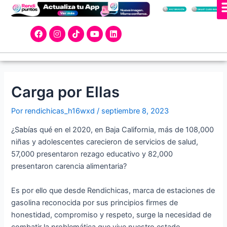
Ir
Navegación
al
de
F
I
T
Y
L
contenido
entradas
a
n
i
o
i
c
s
k
u
n
e
t
t
t
k
b
a
o
u
e
o
g
k
b
d
o
r
e
i
k
a
n
Carga por Ellas
m
Por
rendichicas_h16wxd
/
septiembre 8, 2023
¿Sabías qué en el 2020, en Baja California, más de 108,000
niñas y adolescentes carecieron de servicios de salud,
57,000 presentaron rezago educativo y 82,000
presentaron carencia alimentaria?
Es por ello que desde Rendichicas, marca de estaciones de
gasolina reconocida por sus principios firmes de
honestidad, compromiso y respeto, surge la necesidad de
combatir la problemática que vive nuestro estado,