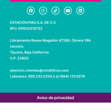
F
I
T
Y
L
a
n
i
o
i
c
s
k
u
n
e
t
t
t
k
ESTACIÓN PIRU S.A. DE C.V.
b
a
o
u
e
o
g
k
b
d
RFC: EPI0103167Z2
o
r
e
i
k
a
n
m
Libramiento Rosas Magallón #7280, Obrera 1RA
sección,
Tijuana, Baja California
C.P. 22625
atencion.clientes@rendilitros.com
Llámanos: 800 233 2333 o al (664) 110 0279
Aviso de privacidad