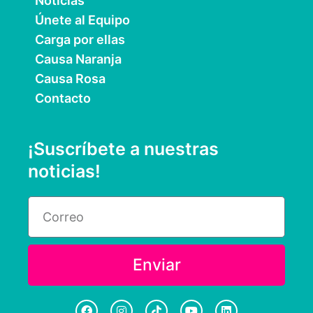
Noticias
Únete al Equipo
Carga por ellas
Causa Naranja
Causa Rosa
Contacto
¡Suscríbete a nuestras
noticias!
Email
Enviar
F
I
T
Y
L