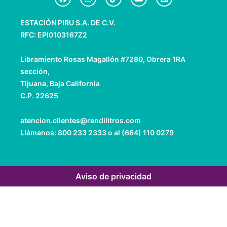
a
n
i
o
i
c
s
k
u
n
e
t
t
t
k
ESTACIÓN PIRU S.A. DE C.V.
b
a
o
u
e
o
g
k
b
d
RFC: EPI0103167Z2
o
r
e
i
k
a
n
m
Libramiento Rosas Magallón #7280, Obrera 1RA
sección,
Tijuana, Baja California
C.P. 22625
atencion.clientes@rendilitros.com
Llámanos: 800 233 2333 o al (664) 110 0279
Aviso de privacidad