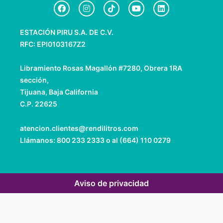
F
I
T
Y
L
a
n
i
o
i
c
s
k
u
n
e
t
t
t
k
ESTACIÓN PIRU S.A. DE C.V.
b
a
o
u
e
o
g
k
b
d
RFC: EPI0103167Z2
o
r
e
i
k
a
n
m
Libramiento Rosas Magallón #7280, Obrera 1RA
sección,
Tijuana, Baja California
C.P. 22625
atencion.clientes@rendilitros.com
Llámanos: 800 233 2333 o al (664) 110 0279
Aviso de privacidad